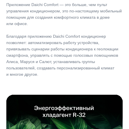
Габариты
Габариты, ВБ, ШхГхВ, мм
700x190x265
Габариты, НБ, ШхГхВ, мм
696x256x432
Вес нетто, ВБ, кг
7.1
Вес нетто, НБ, кг
20.9
Дополнительно
Страна-изготовитель
Китай
Срок эксплуатации
7 лет