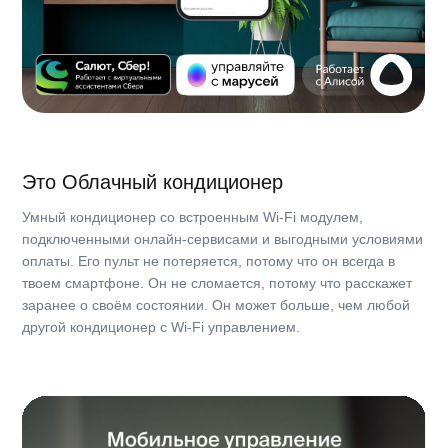
Основные характеристики
Инверторные
Нет
Группа товара
Бытовые сплит-системы
Тип товара
Комплект
Каталог
Тип внутреннего блока
Настенный
Где купить?
Серия
Alpha 3_SUB
Тарифы
Основные режимы работы
Охлаждение/нагрев
Контакты
2
Для помещения площадью, м
Поддержка ↗
20
Хладагент
R-32
Свяжитесь с нами
Производительность