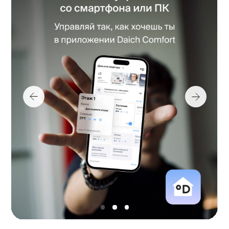
Политика конфиденциальности
Холодопроизводительность, кВт
2,10
© DAICHI 2025
Холодопроизводительность, кВт, макс.
2.10
Холодопроизводительность, кВт, ном.
2.10
Теплопроизводительность, кВт
2.20
Теплопроизводительность, кВт, макс.
2.20
Теплопроизводительность, кВт, ном.
2.20
Потребляемая мощность, охлаждение, кВт
0.65
Потребляемая мощность, нагрев, кВт
0.59
Электропитание, ф / В / Гц
1~. 220-240 В, 50 Гц
Коэффициент энергоэффективности, охл., EER
3.21