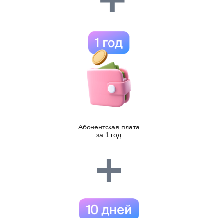
Это Облачный кондиционер
Умный кондиционер со встроенным Wi-Fi модулем,
подключенными онлайн-сервисами и выгодными условиями
оплаты. Его пульт не потеряется, потому что он всегда в
твоем смартфоне. Он не сломается, потому что расскажет
заранее о своём состоянии. Он может больше, чем любой
другой кондиционер с Wi-Fi управлением.