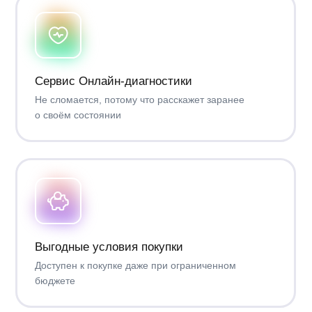
Кондиционер управляется со смартфона.
Вы можете приобрести классический пульт
управления дополнительно при необходимости
Как работает тарификация по дням?
Тарификация по дням позволяет платить только за те дни,
когда действительно используется кондиционер. Вы
покупаете оборудование по цене ежегодной абонентской
платы и получаете 10 дней использования кондиционера в
год. По истечении 10 дней вы можете докупить ещё, когда
они понадобятся, в приложении Daichi Comfort. Через год
вы можете остаться на тарифе по дням,оплатив ежегодную
абонентскую плату, или перейти на бессрочный доступ*,
чтобы управлять без доп. трат.
* Стоимость бессрочного доступа учитывает ранее совершённые платежи
Облачный кондиционер
Daichi Alpha 3_SUB A20AVQR3/A20FVR3_SUB