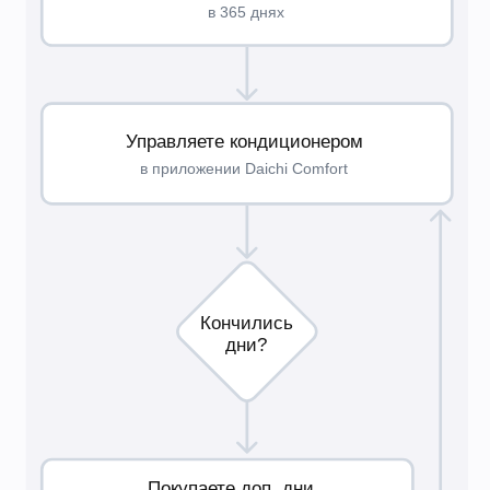
Внешний блок A20FVR3
Абонентская плата
за 1 год