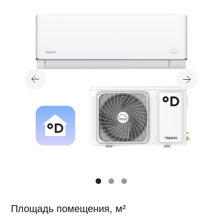
Площадь помещения, м²
20
25
35
50
3 990 ₽
абонентская плата за 1 год + 10 дней
управления
Купить онлайн
Где купить?