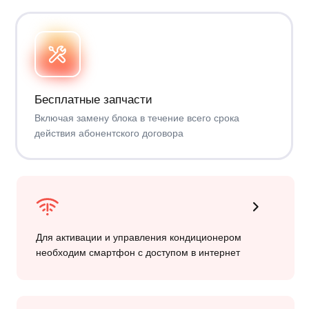
3 990 ₽
абонентская плата за 1 год + 10 дней управления
1 год аренды оборудования
10 дней работы
в 365 днях
Управляете кондиционером
в приложении Daichi Comfort
Кончились
дни?