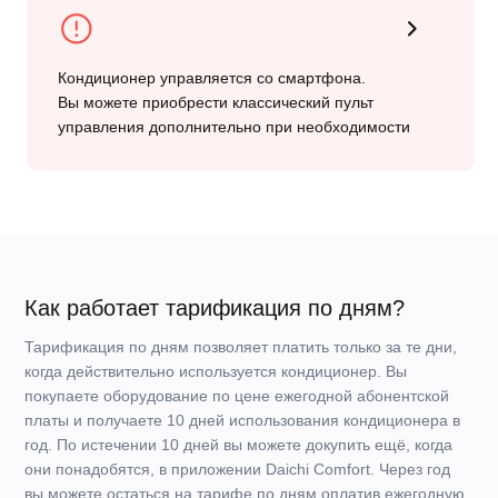
Покупаете доп. дни
в приложении
Цена доп. дня: от 37 ₽
Выкупить
в собственность?
через 1 год
Нет
Да
Одним платежом
Продолжить
использование
32 490 ₽
стоимость купленных
на условиях аренды
доп. дней
3 990 ₽ / год
Тарификация по дням
Ваша цена Бессрочного
доступа