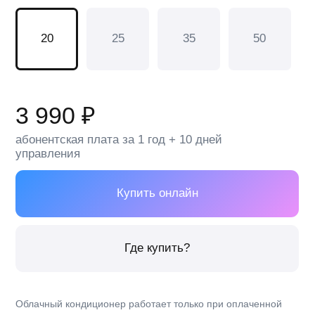
Облачный кондиционер работает только при оплаченной
абонентской плате и наличии дней управления.
Абонентская плата со 2 года — 3 990 ₽
Стоимость доп. дня — от 37 ₽
Энергоэффективный хладагент R-32
Фильтр «Здоровье»
Угольный фильтр
Бренд:
DAICHI
Серия :
Alpha 3_SUB
Инверторные:
Нет
Потребляемая мощность, охлаждение, кВт:
0.65
Класс энергоэффективности, охлаждение:
A
Теплопроизводительность, кВт, макс.:
2.20
Уровень шума:
34/32/30/22
Гарантия:
5 лет