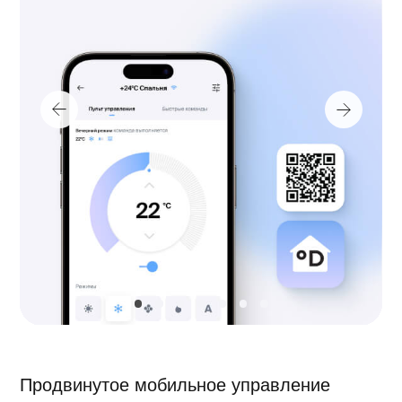
Диапазон рабочих температур, охлаждение, °C
18~43
Диапазон рабочих температур, нагрев, °C
-7~24
Трубопровод хладагента
Максимальная длина трассы, м
15
Максимальный перепад высот, м
10
Трубопровод со стороны жидкости, Ø, мм
6.35
Трубопровод со стороны газа, Ø, мм
9.52
Компоненты
Количество хладагента, кг
0.38