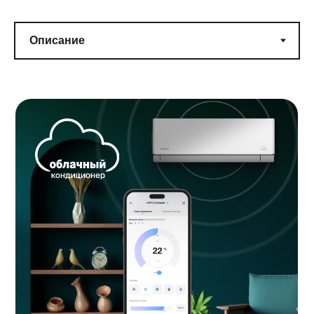
Энергоэффективное охлаждение
Облачный кондиционер обладает всем необходимым
функционалом для эффективной работы и быстрого
охлаждения помещения: Режим Турбо, Комфортное
воздухораспределение, Бесшумный режим, Автоматическая
очистка.
В моделях серии Alpha 3 используется наиболее
безопасный и энергоэффективный хладагент R-32 с низким
потенциалом глобального потепления, а встроенные
фильтры гарантируют чистый воздух в помещении:
Фильтр «Здоровье» — комбинированный фильтр,
включает в себя биофильтр, фильтр с ионами серебра
и катеиновый фильтр, обеззараживает воздух,
разрушает клетки бактерий и деактивирует вредные
вещества
Электростатический угольный фильтр очищает воздух
от вредных примесей