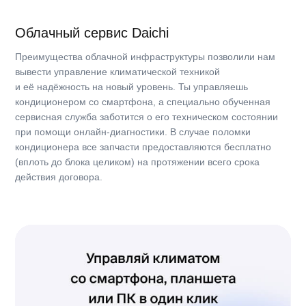
Класс энергоэффективности, охлаждение
A
EER / Класс
3.21/A
Коэффициент энергоэффективности, обогрев, COP
3.71
Класс энергоэффективности, обогрев
A
COP / Класс
3.71/A
Годовое энергопотребление, кВт
325
Технические характеристики
3
Расход воздуха, ВБ, охлаждение, м
/ч
450
Уровень звукового давления, ВБ, охлаждение, макс.,
дБ(А)
34/32/30/22