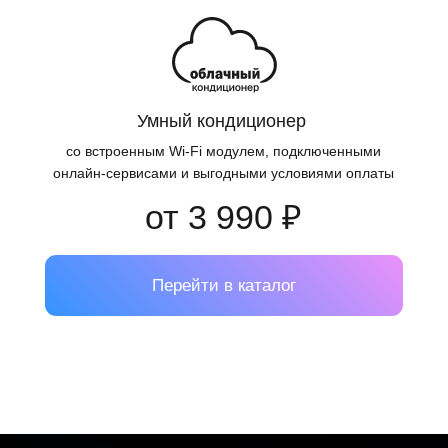
от 3 990 ₽
Перейти в каталог