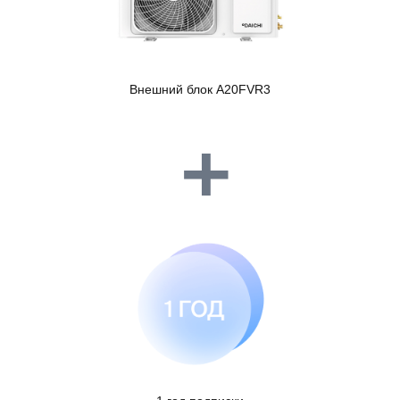
Это Облачный кондиционер
Умный кондиционер со встроенным Wi-Fi модулем,
подключенными онлайн-сервисами и выгодными условиями
оплаты. Его пульт не потеряется, потому что он всегда в
твоем смартфоне. Он не сломается, потому что расскажет
заранее о своём состоянии. Он может больше, чем любой
другой кондиционер с Wi-Fi управлением.