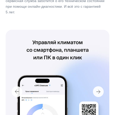
0.59
Электропитание, ф / В / Гц
1~. 220-240 В, 50 Гц
Коэффициент энергоэффективности, охл., EER
3.21
Класс энергоэффективности, охлаждение
A
EER / Класс
3.21/A
Коэффициент энергоэффективности, обогрев, COP
3.71
Класс энергоэффективности, обогрев
A
COP / Класс
3.71/A
Годовое энергопотребление, кВт
325
Технические характеристики