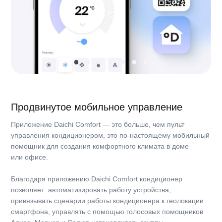
3
Расход воздуха, ВБ, охлаждение, м
/ч
450
Уровень звукового давления, ВБ, охлаждение, макс.,
дБ(А)
34/32/30/22
Диапазон рабочих температур, охлаждение, °C
18~43
Диапазон рабочих температур, нагрев, °C
-7~24
Трубопровод хладагента
Максимальная длина трассы, м
15
Максимальный перепад высот, м
10
Трубопровод со стороны жидкости, Ø, мм
6.35
Трубопровод со стороны газа, Ø, мм
9.52