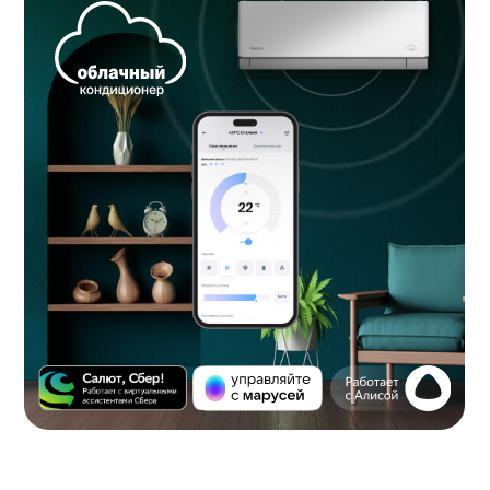
Энергоэффективное охлаждение
Облачный кондиционер обладает всем необходимым
функционалом для эффективной работы и быстрого
охлаждения помещения: Режим Турбо, Комфортное
воздухораспределение, Бесшумный режим (Тихий режим),
Автоматическая очистка.
В моделях серии Alpha 3 используется наиболее
безопасный и энергоэффективный хладагент R-32 с низким
потенциалом глобального потепления, а встроенные
фильтры гарантируют чистый воздух в помещении:
Фильтр «Здоровье» — комбинированный фильтр,
включает в себя биофильтр, фильтр с ионами серебра
и катеиновый фильтр, обеззараживает воздух,
разрушает клетки бактерий и деактивирует вредные
вещества
Электростатический угольный фильтр очищает воздух
от вредных примесей