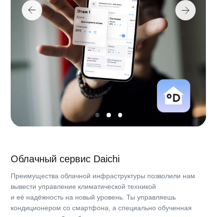
Хладагент
R-32
Свяжитесь с нами
Производительность
Политика конфиденциальности
Холодопроизводительность, кВт
2,10
© DAICHI 2025
Холодопроизводительность, кВт, макс.
2.10
Холодопроизводительность, кВт, ном.
2.10
Теплопроизводительность, кВт
2.20
Теплопроизводительность, кВт, макс.
2.20
Теплопроизводительность, кВт, ном.
2.20
Потребляемая мощность, охлаждение, кВт
0.65
Потребляемая мощность, нагрев, кВт