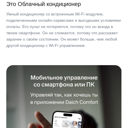
Основные характеристики
Инверторные
Нет
Группа товара
Бытовые сплит-системы
Тип товара
Комплект
Каталог
Тип внутреннего блока
Настенный
Где купить?
Серия
Alpha 3_1Y
Тарифы
Основные режимы работы
Охлаждение/нагрев
Контакты
2
Для помещения площадью, м
Поддержка ↗
20