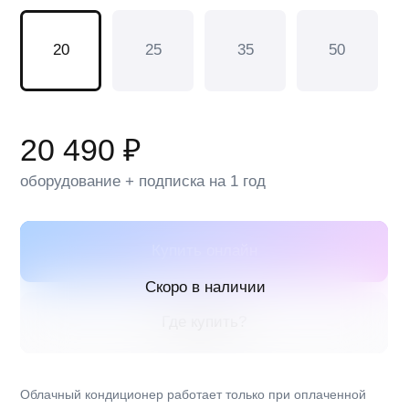
Облачный кондиционер работает только при оплаченной
подписке.
Ежегодный платёж со 2 года — 2 799 ₽
Энергоэффективный хладагент R-32
Фильтр «Здоровье»
Угольный фильтр
Бренд:
DAICHI
Серия :
Alpha 3_1Y
Инверторные:
Нет
Потребляемая мощность, охлаждение, кВт:
0.65
Класс энергоэффективности, охлаждение:
A
Теплопроизводительность, кВт, макс.:
2.20
Уровень шума:
34/32/30/22
Гарантия:
5 лет