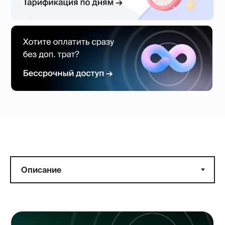
управления кондиционером, это по-настоящему мобильный
помощник для создания комфортного климата в доме
или офисе.
Благодаря приложению Daichi Comfort кондиционер
позволяет: автоматизировать работу устройства,
привязывать сценарии работы кондиционера к геолокации
смартфона, управлять с помощью голосовых помощников
Алиса, Маруся и Салют, устанавливать группы
пользователей, создавать персонализированный климат
и многое другое.