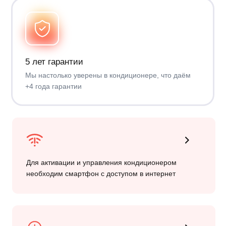
4 платежа
Остаток
11 196 ₽
Выкупить
внести остаток
Ежегодным
Одним платежом
платежом
11 196 ₽
2 799 ₽ / год
Ещё 4 года,
Бессрочный доступ
Годовая подписка