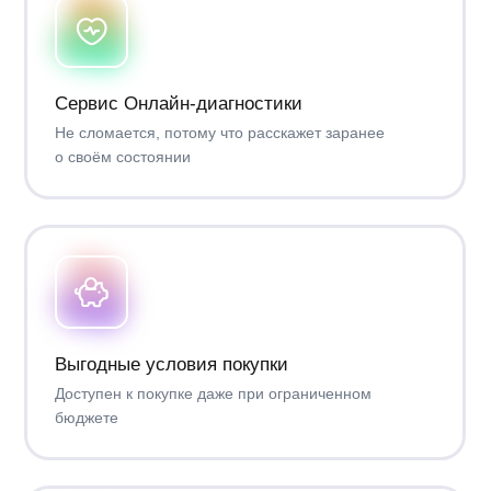
Кондиционер управляется со смартфона.
Вы можете приобрести классический пульт
управления дополнительно при необходимости
Как работает годовая подписка?
Годовая подписка позволяет приобрести кондиционер
по выгодной цене (чуть больше половины стоимости
кондиционера) и сразу начать его использовать. Остаток
суммы вносится ежегодными платежами в течение 4 лет,
или же вы можете выплатить его целиком в любой момент,
купив Бессрочный доступ*.
* Стоимость бессрочного доступа учитывает ранее совершённые платежи
Облачный кондиционер
Daichi Alpha 3_1Y A20AVQR3/A20FVR3_1Y
20 490 ₽
Оборудование + подписка на 1 год