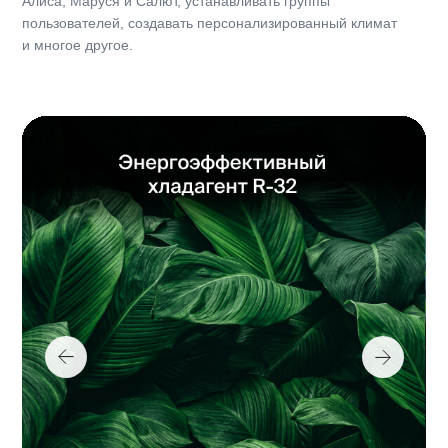
Компоненты
Количество хладагента, кг
0.38
Габариты
Габариты, ВБ, ШхГхВ, мм
700x190x265
Габариты, НБ, ШхГхВ, мм
696x256x432
Вес нетто, ВБ, кг
7.1
Вес нетто, НБ, кг
20.9
Дополнительно
Страна-изготовитель
Китай